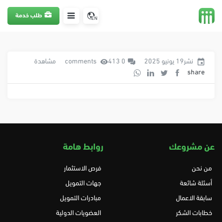
طلب خدمة
EN
نشر19 يونيو 2025
0 comments
413 مشاهدة
share
عن مشروعك
روابط هامة
من نحن
فرص الاستثمار
أسئلة شائعة
جهات التمويل
سابقة الاعمال
مبادرات التمويل
خطابات الشكر
العضويات الدولية