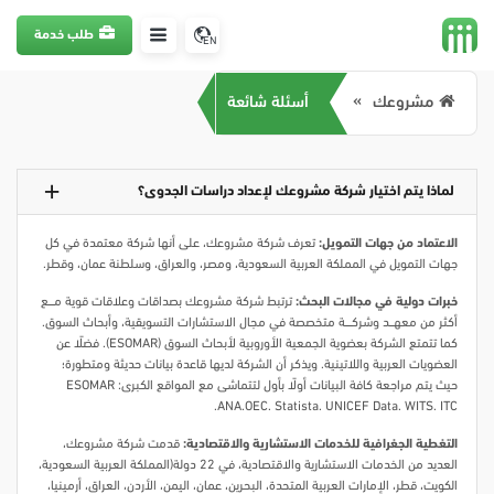
طلب خدمة
EN
مشروعك
أسئلة شائعة
لماذا يتم اختيار شركة مشروعك لإعداد دراسات الجدوى؟
الاعتماد من جهات التمويل:
تعرف شركة مشروعك، على أنها شركة معتمدة في كل
جهات التمويل في المملكة العربية السعودية، ومصر، والعراق، وسلطنة عمان، وقطر.
خبرات دولية في مجالات البحث:
ترتبط شركة مشروعك بصداقات وعلاقات قوية مـــــع
أكثر من معهــــد وشركــــــة متخصصة في مجال الاستشارات التسويقية، وأبحاث السوق.
كما تتمتع الشركة بعضوية الجمعية الأوروبية لأبحاث السوق (ESOMAR). فضلًا عن
العضويات العربية واللاتينية. ويذكر أن الشركة لديها قاعدة بيانات حديثة ومتطورة؛
حيث يتم مراجعة كافة البيانات أولًا بأول لتتماشى مع المواقع الكبرى: ESOMAR
ANA.OEC. Statista. UNICEF Data. WITS. ITC.
التغطية الجغرافية للخدمات الاستشارية والاقتصادية:
قدمت شركة مشروعك،
العديد من الخدمات الاستشارية والاقتصادية، في 22 دولة(المملكة العربية السعودية،
الكويت، قطر، الإمارات العربية المتحدة، البحرين، عمان، اليمن، الأردن، العراق، أرمينيا،