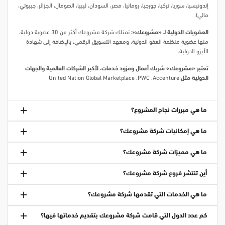
إندونيسيا، سوريا، تركيا، جورجيا، رومانيا، مصر، السودان، ليبيا، الصومال، الجزائر، جيبوتي،
مالي).
العضويات الدولية لـ «مشروعك»:
تمتلك شركة مشروعك أكثر من 30 عضوية دولية،
منها عضوية منظمة العفو الدولية، ومعهد التسويق الرقمي، بالإضافة إلى شهادة
الأيزو الدولية.
تعتبر «مشروعك» شريك أعمال ومزود خدمات، لأكبر الشركات العالمية والجهات
الدولية مثل
:United Nation Global Marketplace .PWC .Accenture
ما هي مبررات نجاح المشروع؟
ما هي إمكانيات شركة مشروعك؟
ما هي مميزات شركة مشروعك؟
أين تنتشر فروع شركة مشروعك؟
ما هي الخدمات التي تقدمها شركة مشروعك؟
كم عدد الدول التي قامت شركة مشروعك بتقديم خدماتها فيها؟