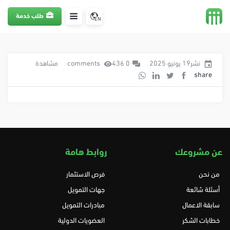
طلب خدمة
EN
نشر19 يونيو 2025
0 comments
436 مشاهدة
share
عن مشروعك
روابط هامة
من نحن
فرص الاستثمار
أسئلة شائعة
جهات التمويل
سابقة الاعمال
مبادرات التمويل
خطابات الشكر
العضويات الدولية