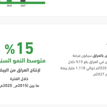
 بالعراق
سيكون فرصة
استثمارية كبيرة خاصة إذا عرفنا أن معدل النمو السنوي لإنتاج البيض في العراق بلغ 15% خلال
الفترة ما بين (2015م_ 2020م). جدير بالذكر أن العراق أنتجت في 2020م حوالي 1.118 مليار بيضة