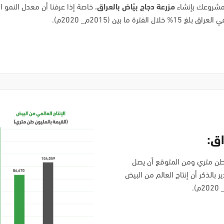
شروعك بإنشاء
مزرعة دجاج بيّاض بالعراق
، خاصة إذا عرفنا أن معدل النمو 
لال الفترة ما بين (2015م_ 2020م).
اق:
 إنتاج العالم من البيض إلى 86,670 مليون طن متري ومن المتوقع أن يصل
إلى 104,059 مليون طن متري بحلول عام 2027م. جدير بالذكر أن إنتاج العالم من البيض