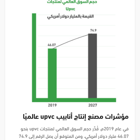
مؤشرات مصنع إنتاج أنابيب upvc عالميًا
في عام 2019م، قُدِّر حجم السوق العالمي لمنتجات upvc بنحو
46.07 مليار دولار أمريكي، ومن المتوقع أن يصل الرقم إلى 74.9