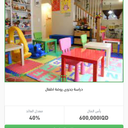
دراسة جدوى روضة اطفال
رأس المال
معدل العائد
40
600,000