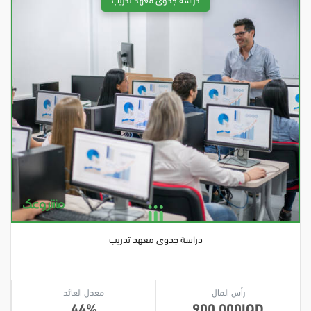
دراسة جدوى معهد تدريب
رأس المال
معدل العائد
44
900,000