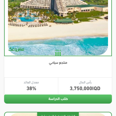
منتجع سياحي
رأس المال
معدل العائد
38
3,750,000
طلب الدراسة